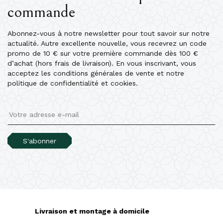
commande
Abonnez-vous à notre newsletter pour tout savoir sur notre
actualité. Autre excellente nouvelle, vous recevrez un code
promo de 10 € sur votre première commande dès 100 €
d’achat (hors frais de livraison). En vous inscrivant, vous
×
acceptez les conditions générales de vente et notre
Créer une liste d'envies
politique de confidentialité et cookies.
Nom de la liste d'envies
S'abonner
Annuler
Créer une liste d'envies
Livraison et montage à domicile