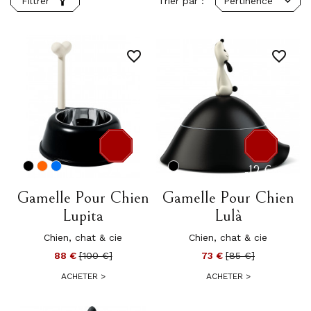
Trier par :
Pertinence
Filtrer
favorite_border
favorite_border
-12 €
-12 €
Gamelle Pour Chien
Gamelle Pour Chien
Lupita
Lulà
Chien, chat & cie
Chien, chat & cie
88 €
[100 €]
73 €
[85 €]
ACHETER
>
ACHETER
>