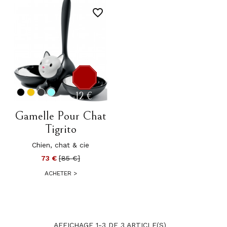
favorite_border
-12 €
Gamelle Pour Chat
Tigrito
Chien, chat & cie
73 €
[85 €]
ACHETER
>
AFFICHAGE 1-3 DE 3 ARTICLE(S)