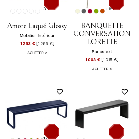
+3
+18
-12 €
-12 €
Amore Laqué Glossy
BANQUETTE
CONVERSATION
Mobilier Intérieur
LORETTE
1 253 €
[1 265 €]
Bancs ext
ACHETER
>
1 003 €
[1 015 €]
ACHETER
>
favorite_border
favorite_border
+17