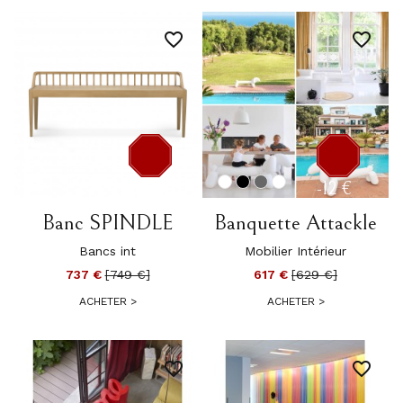
favorite_border
favorite_border
-12 €
-12 €
Banc SPINDLE
Banquette Attackle
Bancs int
Mobilier Intérieur
737 €
[749 €]
617 €
[629 €]
ACHETER
>
ACHETER
>
favorite_border
favorite_border