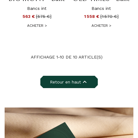
Annuler
Créer une liste d'envies
Bancs int
Bancs int
563 €
[575 €]
1 558 €
[1 570 €]
ACHETER
>
ACHETER
>
AFFICHAGE 1-10 DE 10 ARTICLE(S)

Retour en haut