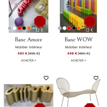
+4
+4
-12 €
-12 €
Banc Amore
Banc WOW
Mobilier Intérieur
Mobilier Intérieur
483 €
[495 €]
468 €
[480 €]
ACHETER
>
ACHETER
>
favorite_border
favorite_border