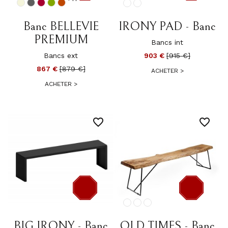
-12 €
-12 €
Banc BELLEVIE
IRONY PAD - Banc
PREMIUM
Bancs int
Bancs ext
903 €
[915 €]
867 €
[879 €]
ACHETER
>
ACHETER
>
favorite_border
favorite_border
×
Créer une liste d'envies
Nom de la liste d'envies
-12 €
-12 €
BIG IRONY - Banc
OLD TIMES - Banc