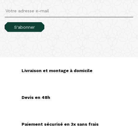
×
Créer une liste d'envies
S'abonner
Nom de la liste d'envies
Annuler
Créer une liste d'envies
Livraison et montage à domicile
Devis en 48h
Paiement sécurisé en 3x sans frais