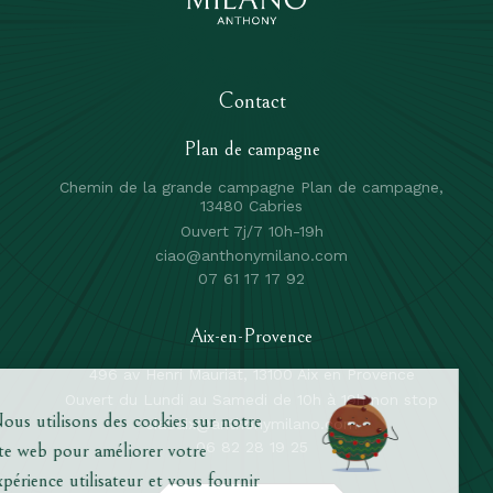
Contact
Plan de campagne
Chemin de la grande campagne Plan de campagne,
13480 Cabries
Ouvert 7j/7 10h-19h
ciao@anthonymilano.com
07 61 17 17 92
Aix-en-Provence
496 av Henri Mauriat, 13100 Aix en Provence
Ouvert du Lundi au Samedi de 10h à 19h non stop
ciaoaix@anthonymilano.com
06 82 28 19 25