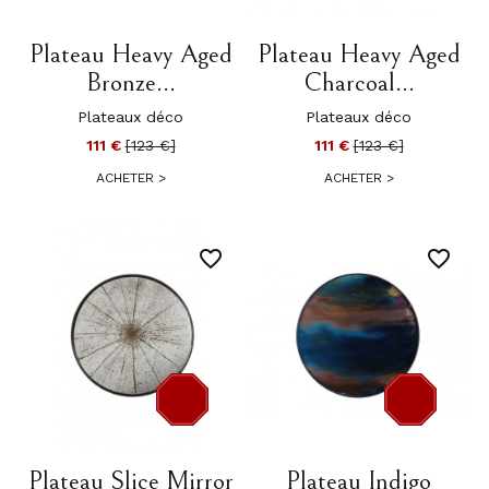
-12 €
-12 €
Plateau Heavy Aged
Plateau Heavy Aged
Bronze...
Charcoal...
Plateaux déco
Plateaux déco
111 €
[123 €]
111 €
[123 €]
ACHETER
>
ACHETER
>
favorite_border
favorite_border
-12 €
-12 €
Plateau Slice Mirror
Plateau Indigo