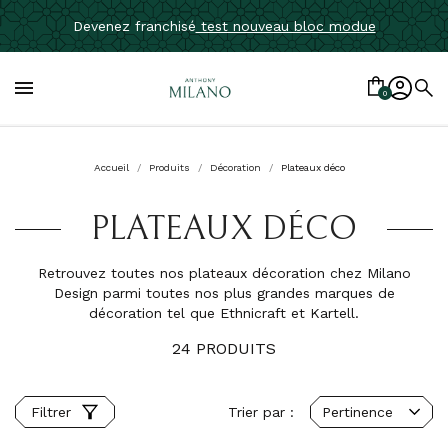
Devenez franchisé
test nouveau bloc modue

0
Accueil
Produits
Décoration
Plateaux déco
PLATEAUX DÉCO
Retrouvez toutes nos plateaux décoration chez Milano
Design parmi toutes nos plus grandes marques de
décoration tel que Ethnicraft et Kartell.
24 PRODUITS
Trier par :
Pertinence
Filtrer