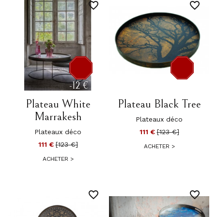
favorite_border
favorite_border
-12 €
-12 €
Plateau White
Plateau Black Tree
Marrakesh
Plateaux déco
Plateaux déco
111 €
[123 €]
111 €
[123 €]
ACHETER
>
ACHETER
>
favorite_border
favorite_border