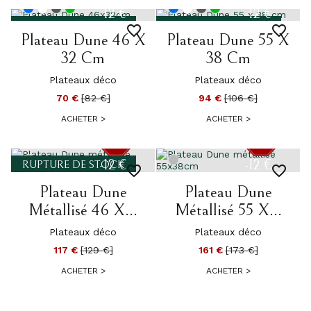
-12 €
-12 €
RUPTURE DE STOCK
RUPTURE DE STOCK
favorite_border
favorite_border
Plateau Dune 46 X
Plateau Dune 55 X
32 Cm
38 Cm
Plateaux déco
Plateaux déco
70 €
[82 €]
94 €
[106 €]
ACHETER
>
ACHETER
>
-12 €
-12 €
RUPTURE DE STOCK
favorite_border
favorite_border
Plateau Dune
Plateau Dune
Métallisé 46 X...
Métallisé 55 X...
Plateaux déco
Plateaux déco
117 €
[129 €]
161 €
[173 €]
ACHETER
>
ACHETER
>