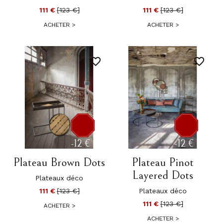
111 €
[123 €]
111 €
[123 €]
ACHETER
>
ACHETER
>
favorite_border
favorite_border
×
Créer une liste d'envies
Nom de la liste d'envies
-12 €
-12 €
Plateau Brown Dots
Plateau Pinot
Layered Dots
Annuler
Créer une liste d'envies
Plateaux déco
111 €
[123 €]
Plateaux déco
111 €
[123 €]
ACHETER
>
ACHETER
>