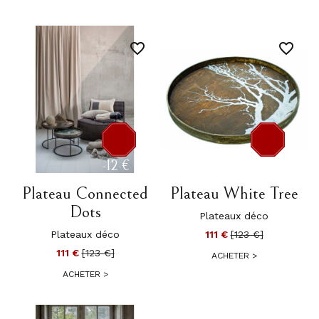
favorite_border
favorite_border
-12 €
-12 €
Plateau Connected
Plateau White Tree
Dots
Plateaux déco
Plateaux déco
111 €
[123 €]
111 €
[123 €]
ACHETER
>
ACHETER
>