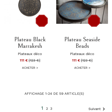
-12 €
-12 €
Plateau Black
Plateau Seaside
Marrakesh
Beads
Plateaux déco
Plateaux déco
111 €
[123 €]
111 €
[123 €]
ACHETER
>
ACHETER
>
AFFICHAGE 1-24 DE 59 ARTICLE(S)
1

2
3
Suivant