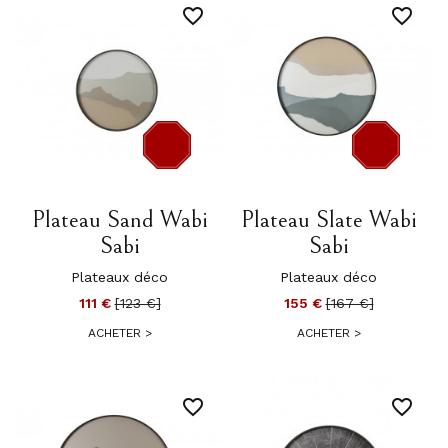
favorite_border
favorite_border
-12 €
-12 €
Plateau Sand Wabi
Plateau Slate Wabi
Sabi
Sabi
Plateaux déco
Plateaux déco
111 €
[123 €]
155 €
[167 €]
ACHETER
>
ACHETER
>
favorite_border
favorite_border