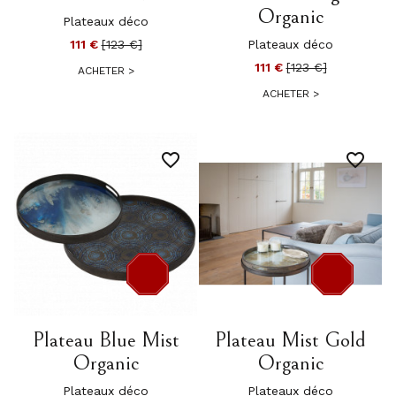
Organic
Plateaux déco
111 €
[123 €]
Plateaux déco
111 €
[123 €]
ACHETER
>
ACHETER
>
favorite_border
favorite_border
-12 €
-12 €
Plateau Blue Mist
Plateau Mist Gold
Organic
Organic
Plateaux déco
Plateaux déco