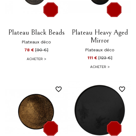
-12 €
-12 €
Plateau Black Beads
Plateau Heavy Aged
Mirror
Plateaux déco
78 €
[90 €]
Plateaux déco
111 €
[123 €]
ACHETER
>
ACHETER
>
favorite_border
favorite_border