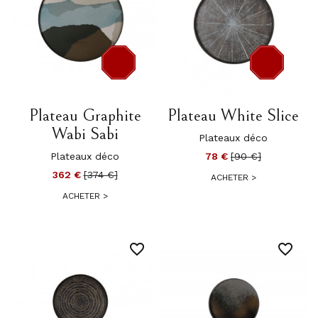
-12 €
-12 €
Plateau Graphite
Plateau White Slice
Wabi Sabi
Plateaux déco
Plateaux déco
78 €
[90 €]
362 €
[374 €]
ACHETER
>
ACHETER
>
favorite_border
favorite_border